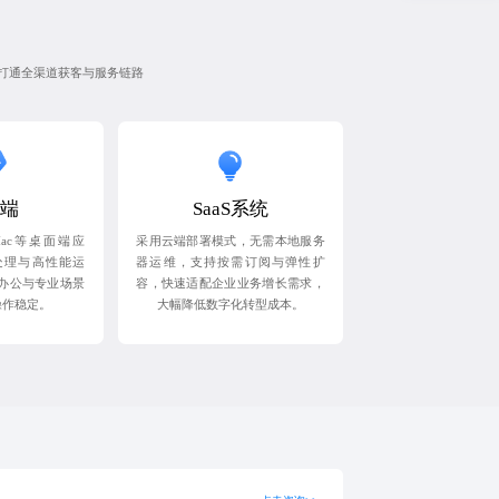
业打通全渠道获客与服务链路
端
SaaS系统
、Mac等桌面端应
采用云端部署模式，无需本地服务
处理与高性能运
器运维，支持按需订阅与弹性扩
办公与专业场景
容，快速适配企业业务增长需求，
操作稳定。
大幅降低数字化转型成本。