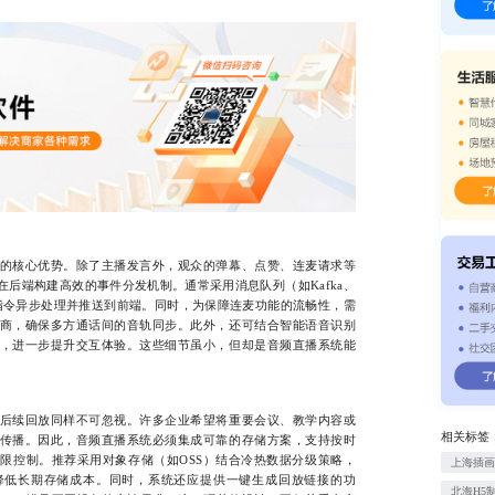
核心优势。除了主播发言外，观众的弹幕、点赞、连麦请求等
后端构建高效的事件分发机制。通常采用消息队列（如Kafka、
互动指令异步处理并推送到前端。同时，为保障连麦功能的流畅性，需
商，确保多方通话间的音轨同步。此外，还可结合智能语音识别
，进一步提升交互体验。这些细节虽小，但却是音频直播系统能
续回放同样不可忽视。许多企业希望将重要会议、教学内容或
相关标签
传播。因此，音频直播系统必须集成可靠的存储方案，支持按时
限控制。推荐采用对象存储（如OSS）结合冷热数据分级策略，
上海插
降低长期存储成本。同时，系统还应提供一键生成回放链接的功
北海H5