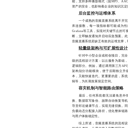
能，支持多种播放格式（如MP3、A
资产的安全，也影响着企业的知识沉淀
后台监控与运维体系
一个成熟的音频直播系统离不开完善
库连接数，每一项指标都可能成为性能瓶
Grafana等工具，实现对关键节点
断，立即触发通知并启动应急预案。此
音频直播系统若缺乏有效的运维支撑，
轻量级架构与可扩展性设计
针对中小型企业或初创项目，完全自
级的流程设计方案：以云服务为基础，
逻辑部分。例如，通过调用第三方AP
架构划分功能模块，便于后期独立升级
本，又能快速迭代。更重要的是，系统
辑等，为长期发展留足空间。
容灾机制与智能路由策略
最后，任何系统都无法避免意外情
换、数据双写备份、故障自动恢复等机
导至邻近健康节点，实现无缝切换。同
负载动态分配接入路径，优化整体链路
与用户体验稳定性。
综上所述，音频直播系统的流程设计