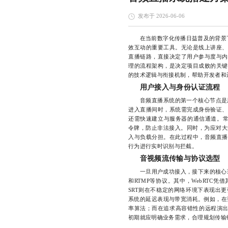
发布于 2026-06-06
在当前数字化传播日益普及的背景
效互动的重要工具。无论是线上讲座、
直播链路，直接决定了用户参与度与内
理的流程架构，是决定项目成败的关键
的技术逻辑与衔接机制，帮助开发者和
用户接入与身份认证流程
音频直播系统的第一个核心节点是用
进入直播间时，系统需完成身份验证、
还需快速建立与服务器的通信通道。常
令牌，防止非法接入。同时，为应对大
入与负载分担。在此过程中，音频直播
行为进行实时识别与拦截。
音视频流传输与协议选型
一旦用户成功接入，接下来的核心环节
和RTMP等协议。其中，WebRTC
SRT则在不稳定的网络环境下表现出
系统的延迟表现与带宽消耗。例如，在要
率算法；而在追求高容错性的远程演出
初期就应明确业务需求，合理规划传输