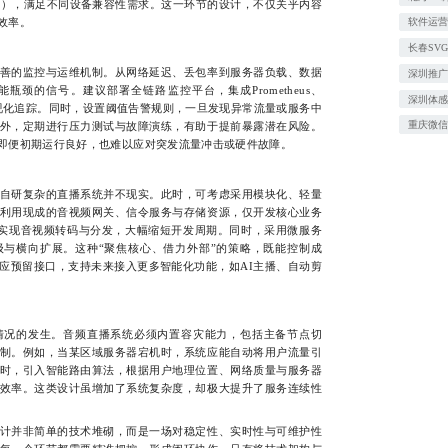
AC），满足不同设备兼容性需求。这一环节的设计，不仅关乎内容
效率。
软件运
长春SV
的监控与运维机制。从网络延迟、丢包率到服务器负载、数据
深圳推
颈的信号。建议部署全链路监控平台，集成Prometheus、
深圳体
的可视化追踪。同时，设置阈值告警规则，一旦发现异常流量或服务中
重庆微
外，定期进行压力测试与故障演练，有助于提前暴露潜在风险。
即便初期运行良好，也难以应对突发流量冲击或硬件故障。
研复杂的直播系统并不现实。此时，可考虑采用模块化、轻量
利用现成的音视频网关、信令服务与存储资源，仅开发核心业务
I实现音视频转码与分发，大幅缩短开发周期。同时，采用微服务
与横向扩展。这种“聚焦核心、借力外部”的策略，既能控制成
应预留接口，支持未来接入更多智能化功能，如AI主播、自动剪
况的发生。音频直播系统必须内置容灾能力，包括主备节点切
制。例如，当某区域服务器宕机时，系统应能自动将用户流量引
时，引入智能路由算法，根据用户地理位置、网络质量与服务器
效率。这类设计虽增加了系统复杂度，却极大提升了服务连续性
并非简单的技术堆砌，而是一场对稳定性、实时性与可维护性