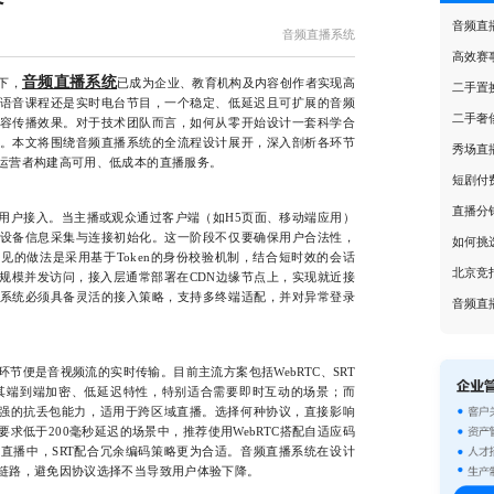
音频直
音频直播系统
高效赛
音频直播系统
下，
已成为企业、教育机构及内容创作者实现高
二手置
语音课程还是实时电台节目，一个稳定、低延迟且可扩展的音频
二手奢
容传播效果。对于技术团队而言，如何从零开始设计一套科学合
。本文将围绕音频直播系统的全流程设计展开，深入剖析各环节
秀场直
运营者构建高可用、低成本的直播服务。
短剧付
直播分
户接入。当主播或观众通过客户端（如H5页面、移动端应用）
设备信息采集与连接初始化。这一阶段不仅要确保用户合法性，
见的做法是采用基于Token的身份校验机制，结合短时效的会话
北京竞
规模并发访问，接入层通常部署在CDN边缘节点上，实现就近接
系统必须具备灵活的接入策略，支持多终端适配，并对异常登录
音频直
便是音视频流的实时传输。目前主流方案包括WebRTC、SRT
凭借其端到端加密、低延迟特性，特别适合需要即时互动的场景；而
更强的抗丢包能力，适用于跨区域直播。选择何种协议，直接影响
求低于200毫秒延迟的场景中，推荐使用WebRTC搭配自适应码
直播中，SRT配合冗余编码策略更为合适。音频直播系统在设计
链路，避免因协议选择不当导致用户体验下降。