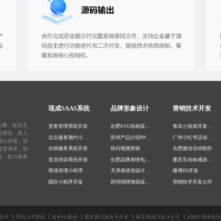
现成SAAS系统
品牌形象设计
营销技术开发
直播、娱乐互
党务管理系统开发
合肥SVG动画设计公司
青岛小游戏开发公司
迟推流、多人
北京服务预约小程序开发
苏州产品介绍PPT设计
广州小红书活动开发
核心功能，适
自助服务系统开发
快闪视频剪辑
合肥微信活动制作
监管体系，保
务，助力各类
党员培训系统开发
合肥品牌表情包设计公司
重庆互动体感游戏定制
商场管理小程序开发
天津表情包设计公司
微博H5开发
园区小程序开发
郑州招聘海报设计公司
营销技术开发公司
党员管理APP开发
PPT定制设计
北京AR游戏制作
北京陪玩接单系统
条漫长图设计公司
昆明微信营销工具开发
深圳软件源码搭建
武汉PPT制作公司
成都运营活动开发公司
软件
陪玩APP源码
海外H5案例
重庆微信服务号开发
南京商城UI设计公司
成都IP表情包