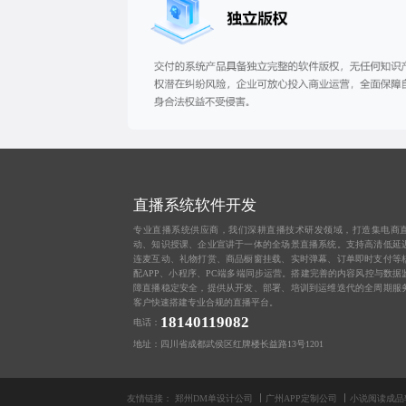
直播系统软件开发
专业直播系统供应商，我们深耕直播技术研发领域，打造集电商
动、知识授课、企业宣讲于一体的全场景直播系统。支持高清低延
连麦互动、礼物打赏、商品橱窗挂载、实时弹幕、订单即时支付等
配APP、小程序、PC端多端同步运营。搭建完善的内容风控与数据
障直播稳定安全，提供从开发、部署、培训到运维迭代的全周期服
客户快速搭建专业合规的直播平台。
18140119082
电话：
地址：四川省成都武侯区红牌楼长益路13号1201
友情链接：
郑州DM单设计公司
广州APP定制公司
小说阅读成品